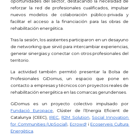
oportunidades del sector, destacando la necesidad de 
reforzar la red de profesionales cualificados, impulsar 
nuevos modelos de colaboración público-privada y 
facilitar el acceso a la financiación para las obras de 
rehabilitación energética.
Tras la sesión, los asistentes participaron en un desayuno 
de networking que sirvió para intercambiar experiencias, 
generar sinergias y conectar con otros profesionales del 
territorio.
La actividad también permitió presentar la Bolsa de 
Profesionales GiDomus, un espacio que pone en 
contacto a empresas y técnicos con proyectos reales de 
rehabilitación energética en las comarcas gerundenses.
GiDomus es un proyecto colectivo impulsado por 
Fundació Europace
, Clúster de l’Energia Eficient de 
Catalunya (CEEC), 
IREC
, 
R2M Solution
, 
Social Innovation 
for Communities (UpSocial)
, 
Ecrowd!
 i 
Ecoserveis Cultura 
Energètica
.