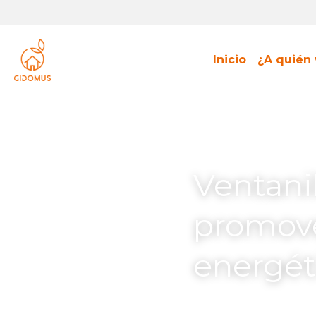
Inicio
¿A quién 
Ventanil
promover
energéti