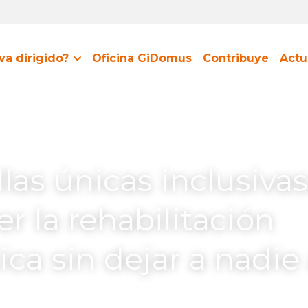
va dirigido?
Oficina GiDomus
Contribuye
Actu
las únicas inclusivas:
 la rehabilitación 
ca sin dejar a nadie 